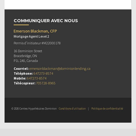
COMMUNIQUER AVEC NOUS
Emerson Blackman, CFP
Mortgage Agent Level 2
Permis d’initiateur #M22000178
16 Dominion Street
Bracebridge, ON
P1L 2A5, Canada
Courriel:
emersonblackman@dominionlending.ca
Téléphone:
647273-8574
Mobile:
647273-8574
Télécopieur:
705728-8965
© 2026 Centres Hypothécaires Dominion
Conditions d’utilisation
|
Politique de confidentialité