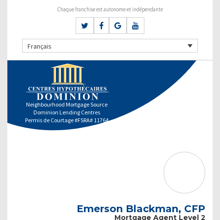
Chaque franchise est autonome et indépendante
Français
Neighbourhood Mortgage Source
Dominion Lending Centres
Permis de Courtage #FSRA# 11764
Emerson Blackman, CFP
Mortgage Agent Level 2