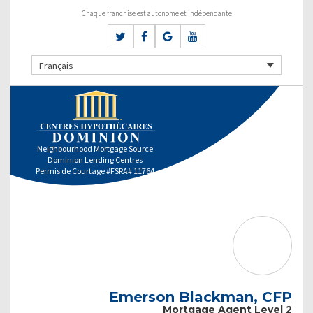
Chaque franchise est autonome et indépendante
Français
Neighbourhood Mortgage Source
Dominion Lending Centres
Permis de Courtage #FSRA# 11764
Emerson Blackman, CFP
Mortgage Agent Level 2